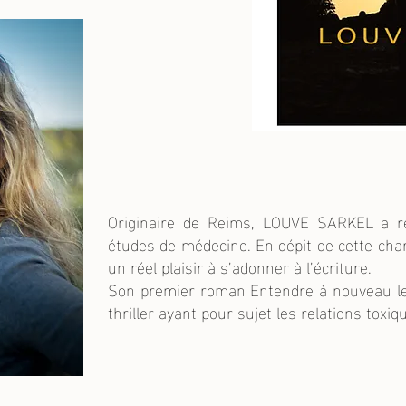
Originaire de Reims, LOUVE SARKEL a r
études de médecine. En dépit de cette charg
un réel plaisir à s’adonner à l’écriture.
Son premier roman Entendre à nouveau le
thriller ayant pour sujet les relations toxiq