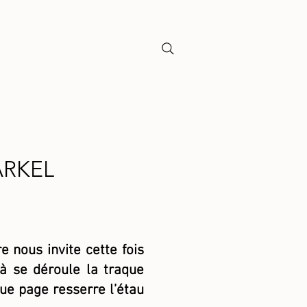
Y
ARKEL
re nous invite cette fois
Là se déroule la traque
ue page resserre l’étau