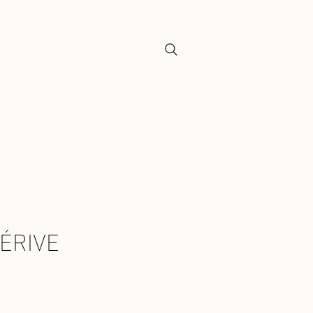
Y
ÉRIVE