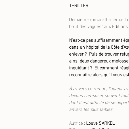
THRILLER
Deuxième roman-thriller de L
bruit des vagues" aux Editions
N’est-ce pas suffisamment épro
dans un hôpital de la Côte d’A
enlever ? Puis de trouver refug
ainsi deux dangereux molosses
inquiétant ? Et comment réag
reconnaître alors qu’il vous 
À travers ce roman, l’auteur tr
devons composer souvent toute
dont il est difficile de se dép
envers les plus faibles.
Autrice :
Louve SARKEL