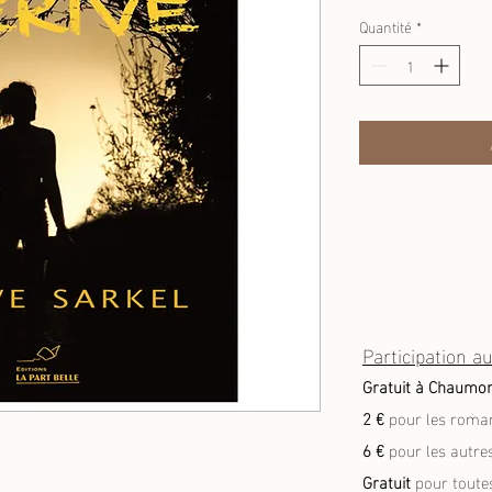
Quantité
*
Participation au
Gratuit à Chaumo
2 €
pour les roma
6 €
pour les autres
Gratuit
pour toute