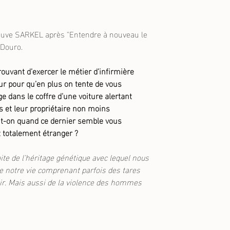
ouve SARKEL après "Entendre à nouveau le
 Douro.
uvant d’exercer le métier d’infirmière
zur pour qu’en plus on tente de vous
e dans le coffre d’une voiture alertant
 et leur propriétaire non moins
it-on quand ce dernier semble vous
est totalement étranger ?
aite de l’héritage génétique avec lequel nous
 notre vie comprenant parfois des tares
artir. Mais aussi de la violence des hommes