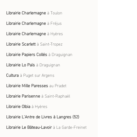
Librairie Charlemagne
à Toulon
Librairie Charlemagne
à
Fréjus
Librairie Charlemagne
à Hyères
Librairie Scarlett
à Saint-Tropez
Librairie Papiers Collés
à Draguignan
Librairie Lo
Païs
à Draguignan
Cultura
à Puget sur Argens
Librairie Mille Paresses
au Pradet
Librairie Parisenne
à Saint-Raphaël
Librairie Olbia
à Hyères
Li
brairie L'Antre de Livres à Langres (52)
Librairie Le B
âteau-Lav
oir
à La Garde-Freinet